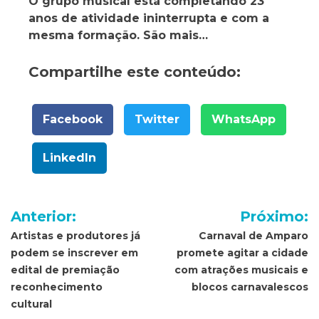
O grupo musical está completando 23
anos de atividade ininterrupta e com a
mesma formação. São mais…
Compartilhe este conteúdo:
Facebook
Twitter
WhatsApp
LinkedIn
Navegação
Anterior:
Próximo:
de
Artistas e produtores já
Carnaval de Amparo
podem se inscrever em
promete agitar a cidade
Post
edital de premiação
com atrações musicais e
reconhecimento
blocos carnavalescos
cultural