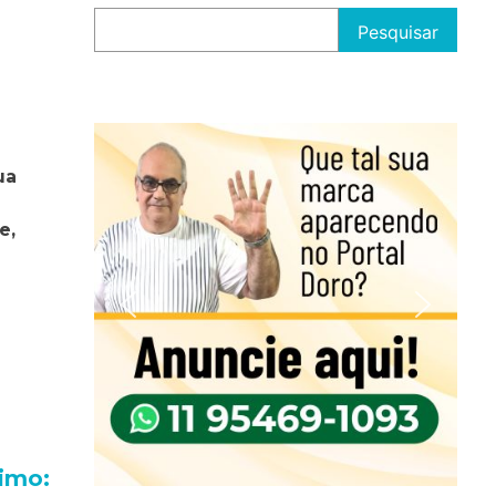
Pesquisar
ua
e,
imo: