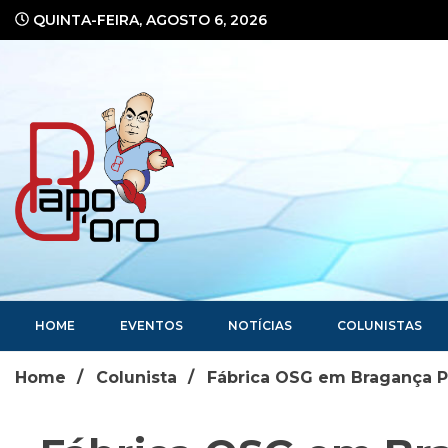
Ir
QUINTA-FEIRA, AGOSTO 6, 2026
para
o
conteúdo
Portal de Notícias
HOME
EVENTOS
NOTÍCIAS
COLUNISTAS
Home
Colunista
Fábrica OSG em Bragança Pa