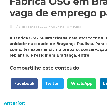
Fábrica OSG em Bra
vaga de emprego pa
31 de agosto de 2023
in
Colunista
- 0 Minutes
A fábrica OSG Sulamericana está oferecendo 
unidade na cidade de Bragança Paulista. Para s
como: ter experiência no preparo, conservação
replantio, e residir em Bragança, entre…
Compartilhe este conteúdo:
Facebook
Twitter
WhatsApp
L
Navegação
Anterior: