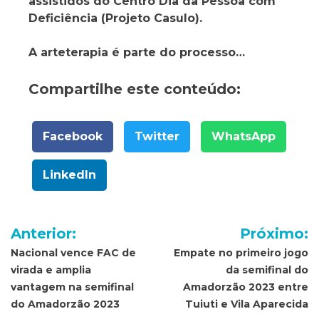
assistidos do Centro Dia da Pessoa com
Deficiência (Projeto Casulo).
A arteterapia é parte do processo…
Compartilhe este conteúdo:
Facebook
Twitter
WhatsApp
LinkedIn
Navegação
Anterior:
Próximo:
de
Nacional vence FAC de
Empate no primeiro jogo
virada e amplia
da semifinal do
Post
vantagem na semifinal
Amadorzão 2023 entre
do Amadorzão 2023
Tuiuti e Vila Aparecida