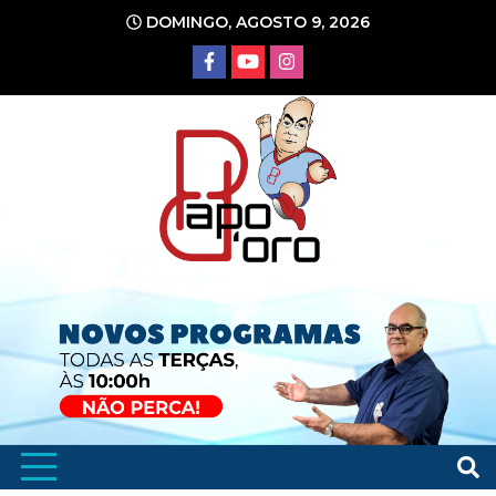
Ir
DOMINGO, AGOSTO 9, 2026
para
o
conteúdo
Portal de Notícias