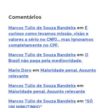
Comentários
Marcos Tulio de Souza Bandeira
em
É
curioso como levamos missão, visão e
valores a sério no CNPJ… mas ignoramos
completamente no CPF.
Marcos Tulio de Souza Bandeira
em
O
Brasil não paga pela mediocridade.
Mario Doro
em
Maioridade penal, Assunto
relevante
Marcos Tulio de Souza Bandeira
em
Maioridade penal, Assunto relevante
Marcos Tulio de Souza Bandeira
em
“SÓ
UM MINUTINHO”