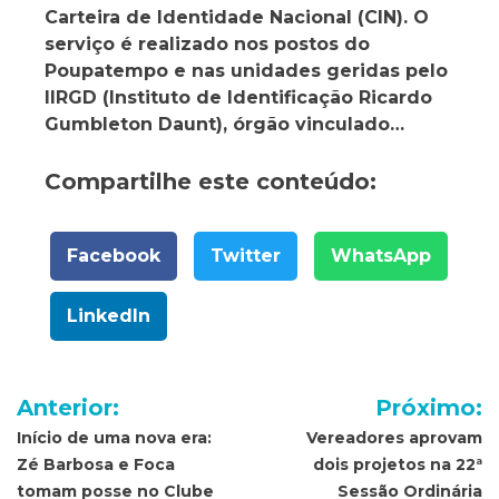
Carteira de Identidade Nacional (CIN). O
serviço é realizado nos postos do
Poupatempo e nas unidades geridas pelo
IIRGD (Instituto de Identificação Ricardo
Gumbleton Daunt), órgão vinculado…
Compartilhe este conteúdo:
Facebook
Twitter
WhatsApp
LinkedIn
Navegação
Anterior:
Próximo:
de
Início de uma nova era:
Vereadores aprovam
Zé Barbosa e Foca
dois projetos na 22ª
Post
tomam posse no Clube
Sessão Ordinária