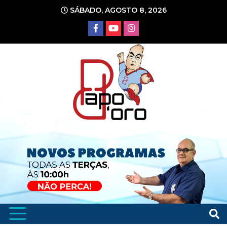
Ir
SÁBADO, AGOSTO 8, 2026
para
o
conteúdo
Portal de Notícias