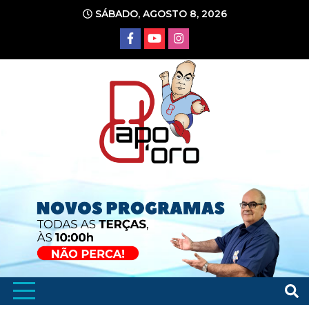
Ir
SÁBADO, AGOSTO 8, 2026
para
o
conteúdo
Portal de Notícias