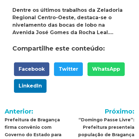
Dentre os últimos trabalhos da Zeladoria
Regional Centro-Oeste, destaca-se o
nivelamento das bocas de lobo na
Avenida José Gomes da Rocha Leal.…
Compartilhe este conteúdo:
Facebook
Twitter
WhatsApp
LinkedIn
Navegação
Anterior:
Próximo:
de
Prefeitura de Bragança
“Domingo Passe Livre”:
firma convênio com
Prefeitura presenteia
Post
Governo do Estado para
população de Bragança