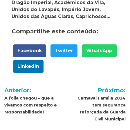
Dragão Imperial, Acadêmicos da Vila,
Unidos do Lavapés, Império Jovem,
Unidos das Águas Claras, Caprichosos…
Compartilhe este conteúdo:
Facebook
Twitter
WhatsApp
LinkedIn
Navegação
Anterior:
Próximo:
de
A folia chegou – que a
Carnaval Família 2024
vivamos com respeito e
tem segurança
Post
responsabilidade!
reforçada da Guarda
Civil Municipal