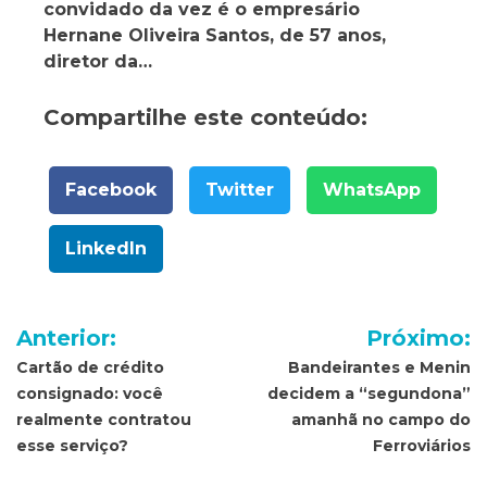
convidado da vez é o empresário
Hernane Oliveira Santos, de 57 anos,
diretor da…
Compartilhe este conteúdo:
Facebook
Twitter
WhatsApp
LinkedIn
Navegação
Anterior:
Próximo:
de
Cartão de crédito
Bandeirantes e Menin
consignado: você
decidem a “segundona”
Post
realmente contratou
amanhã no campo do
esse serviço?
Ferroviários