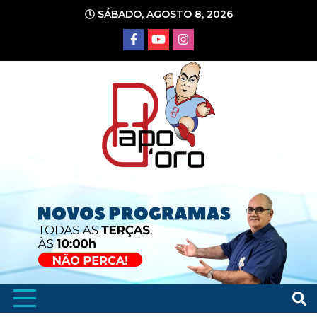
Ir
SÁBADO, AGOSTO 8, 2026
para
o
conteúdo
Portal de Notícias