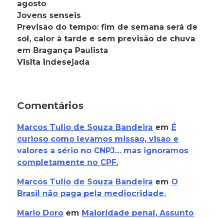
agosto
Jovens senseis
Previsão do tempo: fim de semana será de
sol, calor à tarde e sem previsão de chuva
em Bragança Paulista
Visita indesejada
Comentários
Marcos Tulio de Souza Bandeira
em
É
curioso como levamos missão, visão e
valores a sério no CNPJ… mas ignoramos
completamente no CPF.
Marcos Tulio de Souza Bandeira
em
O
Brasil não paga pela mediocridade.
Mario Doro
em
Maioridade penal, Assunto