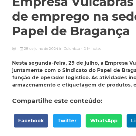
Empresa Vulcabras r
de emprego na sede
Papel de Bragança
28 de julho de 2024
in
Colunista
- 0 Minutes
Nesta segunda-feira, 29 de julho, a Empresa V
juntamente com o Sindicato do Papel de Bragan
função de operador logístico. As atividades in
armazenamento e etiquetagem de produtos, 
Compartilhe este conteúdo:
Facebook
Twitter
WhatsApp
L