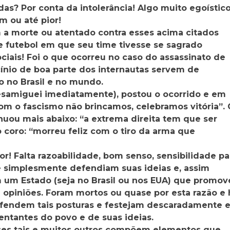
das? Por conta da intolerância! Algo muito egoístic
m ou até pior!
a morte ou atentado contra esses acima citados
 futebol em que seu time tivesse se sagrado
iais! Foi o que ocorreu no caso do assassinato de
cínio de boa parte dos internautas servem de
o no Brasil e no mundo.
desamiguei imediatamente), postou o ocorrido e em
om o fascismo não brincamos, celebramos vitória”. 
nuou mais abaixo: “a extrema direita tem que ser
o coro: “morreu feliz com o tiro da arma que
r! Falta razoabilidade, bom senso, sensibilidade pa
 simplesmente defendiam suas ideias e, assim
 um Estado (seja no Brasil ou nos EUA) que promov
e opiniões. Foram mortos ou quase por esta razão e 
efendem tais posturas e festejam descaradamente 
entantes do povo e de suas ideias.
Esses tais e muitos outros compõem elementos que