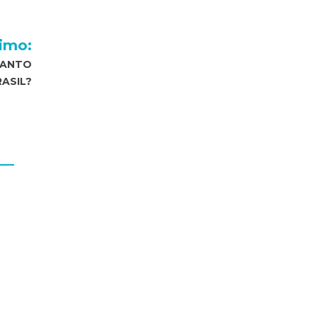
imo:
TANTO
RASIL?