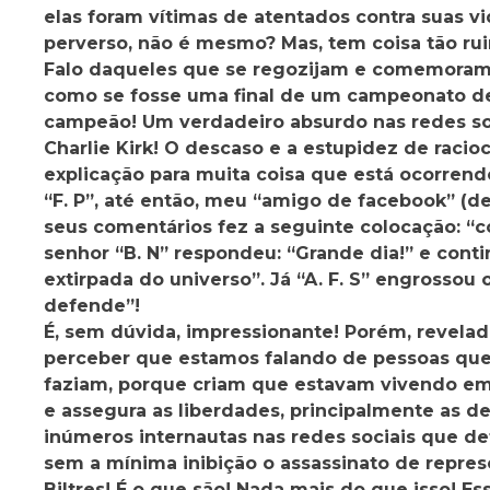
elas foram vítimas de atentados contra suas vi
perverso, não é mesmo? Mas, tem coisa tão rui
Falo daqueles que se regozijam e comemoram 
como se fosse uma final de um campeonato de
campeão! Um verdadeiro absurdo nas redes soc
Charlie Kirk! O descaso e a estupidez de racio
explicação para muita coisa que está ocorrend
“F. P”, até então, meu “amigo de facebook” (
seus comentários fez a seguinte colocação: “c
senhor “B. N” respondeu: “Grande dia!” e conti
extirpada do universo”. Já “A. F. S” engrossou 
defende”!
É, sem dúvida, impressionante! Porém, revelado
perceber que estamos falando de pessoas que
faziam, porque criam que estavam vivendo em
e assegura as liberdades, principalmente as d
inúmeros internautas nas redes sociais que d
sem a mínima inibição o assassinato de repres
Biltres! É o que são! Nada mais do que isso! 