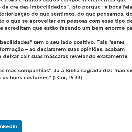
da era das imbecilidades”. Isto porque “a boca fal
exteriorização do que sentimos, do que pensamos, d
to o que se aproveitar em pessoas com esse tipo d
 que acreditam que estão fazendo um bem enorme pa
becilidades” tem o seu lado positivo. Tais “seres
formação – ao declararem suas opiniões, acabam
deixar cair suas máscaras revelando exatamente
s más companhias”. Já a Bíblia sagrada diz: “não s
s bons costumes” (I Cor, 15:33)
inkedIn