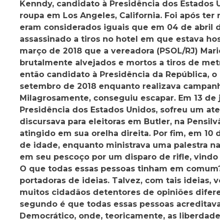
Kenndy, candidato à Presidência dos Estados U
roupa em Los Angeles, California. Foi após te
eram considerados iguais que em 04 de abril de
assassinado a tiros no hotel em que estava h
março de 2018 que a vereadora (PSOL/RJ) Mari
brutalmente alvejados e mortos a tiros de metr
então candidato à Presidência da República, o
setembro de 2018 enquanto realizava campanha
Milagrosamente, conseguiu escapar. Em 13 de
Presidência dos Estados Unidos, sofreu um ate
discursava para eleitoras em Butler, na Pensi
atingido em sua orelha direita. Por fim, em 10 
de idade, enquanto ministrava uma palestra na 
em seu pescoço por um disparo de rifle, vindo 
O que todas essas pessoas tinham em comum? D
portadoras de ideias. Talvez, com tais ideias,
muitos cidadãos detentores de opiniões difer
segundo é que todas essas pessoas acredita
Democrático, onde, teoricamente, as liberdade