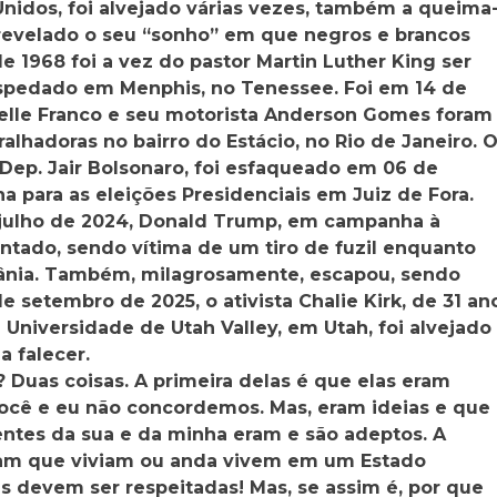
nidos, foi alvejado várias vezes, também a queima
r revelado o seu “sonho” em que negros e brancos
 1968 foi a vez do pastor Martin Luther King ser
ospedado em Menphis, no Tenessee. Foi em 14 de
elle Franco e seu motorista Anderson Gomes foram
alhadoras no bairro do Estácio, no Rio de Janeiro. 
 Dep. Jair Bolsonaro, foi esfaqueado em 06 de
 para as eleições Presidenciais em Juiz de Fora.
 julho de 2024, Donald Trump, em campanha à
ntado, sendo vítima de um tiro de fuzil enquanto
lvânia. Também, milagrosamente, escapou, sendo
de setembro de 2025, o ativista Chalie Kirk, de 31 an
Universidade de Utah Valley, em Utah, foi alvejado
a falecer.
uas coisas. A primeira delas é que elas eram
 você e eu não concordemos. Mas, eram ideias e que
entes da sua e da minha eram e são adeptos. A
vam que viviam ou anda vivem em um Estado
s devem ser respeitadas! Mas, se assim é, por que