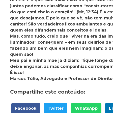
juntos podemos classificar como “construtores 
do que está cheio o coração!” (Mt, 12:34) É a 
que desejamos. E pelo que se vê, não tem mui
caráter! São verdadeiros lixos ambulantes e
quem eles difundem tais conceitos e ideias.
Mas, como tudo, creio que “viver na era das im
iluminados” conseguem – em seus delírios de 
fazendo um bem que eles nem imaginam: o de 
quem são!
Meu pai e minha mãe já diziam: “fique longe da
deixe enganar, as más companhias corrompem o
É isso!
Marcos Túlio, Advogado e Professor de Direito
Compartilhe este conteúdo:
Facebook
Twitter
WhatsApp
L