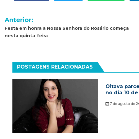
Navegação
Anterior:
de
Festa em honra a Nossa Senhora do Rosário começa
nesta quinta-feira
Post
POSTAGENS RELACIONADAS
Oitava parc
no dia 10 de
7 de agosto de 