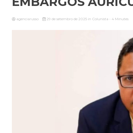
EMBARGOS AURICU
agenciarusso
29 de setembro de 2025
in
Colunista
- 4 Minutes