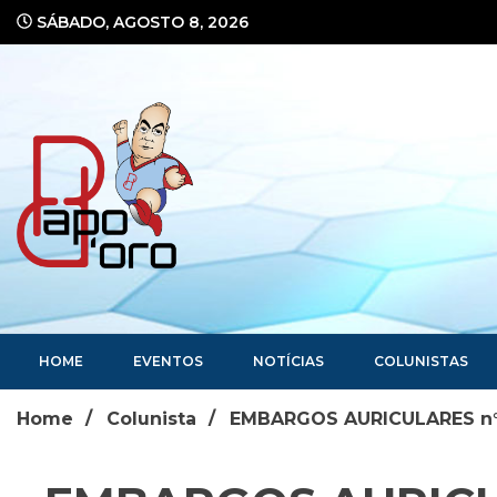
Ir
SÁBADO, AGOSTO 8, 2026
para
o
conteúdo
Portal de Notícias
HOME
EVENTOS
NOTÍCIAS
COLUNISTAS
Home
Colunista
EMBARGOS AURICULARES n°