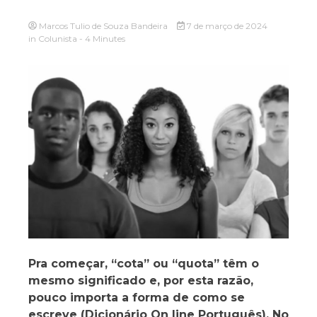
Marcos Tulio de Souza Bandeira
7 de março de 2024
in
Colunista
- 4 Minutes
Pra começar, “cota” ou “quota” têm o
mesmo significado e, por esta razão,
pouco importa a forma de como se
escreve (Dicionário On line Português). No