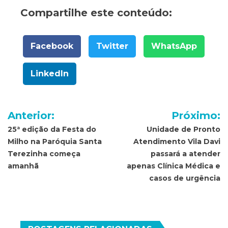
Compartilhe este conteúdo:
Facebook
Twitter
WhatsApp
LinkedIn
Navegação
Anterior:
Próximo:
de
25ª edição da Festa do
Unidade de Pronto
Milho na Paróquia Santa
Atendimento Vila Davi
Post
Terezinha começa
passará a atender
amanhã
apenas Clínica Médica e
casos de urgência