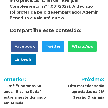
IPTU previstas na lei de 1998 (Lei
Complementar n
º
1.001/2025). A decisão
foi proferida pelo desembargador Ademir
Benedito e vale até que o…
Compartilhe este conteúdo:
Facebook
Twitter
WhatsApp
LinkedIn
Navegação
Anterior:
Próximo:
de
Turnê “Choronas 30
Oito matérias serão
anos – Elas na Roda”
apreciadas na 28ª
Post
estreia neste domingo
Sessão Ordinária
em Atibaia