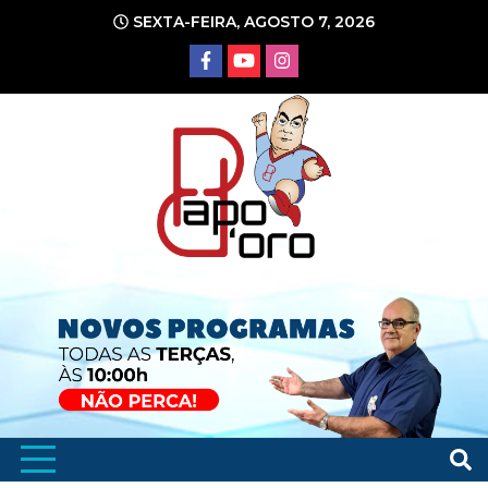
Ir
SEXTA-FEIRA, AGOSTO 7, 2026
para
o
conteúdo
Portal de Notícias