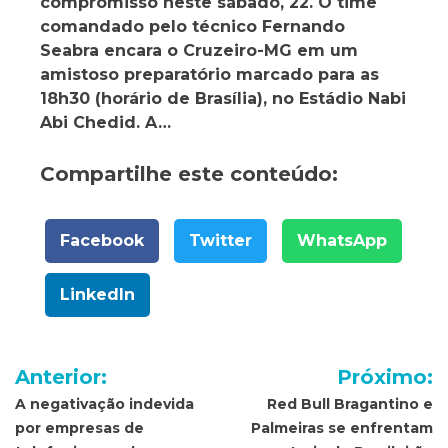
compromisso neste sábado, 22. O time
comandado pelo técnico Fernando
Seabra encara o Cruzeiro-MG em um
amistoso preparatório marcado para as
18h30 (horário de Brasília), no Estádio Nabi
Abi Chedid. A…
Compartilhe este conteúdo:
Facebook
Twitter
WhatsApp
LinkedIn
Navegação
Anterior:
Próximo:
de
A negativação indevida
Red Bull Bragantino e
por empresas de
Palmeiras se enfrentam