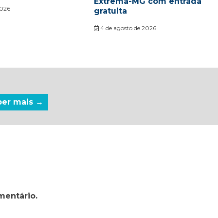
Extrema-MG com entrada
2026
gratuita
4 de agosto de 2026
ber mais →
mentário.