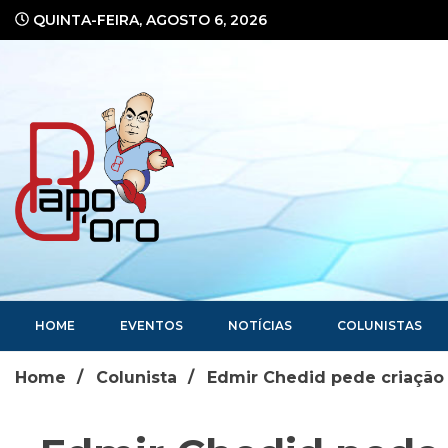
Ir
QUINTA-FEIRA, AGOSTO 6, 2026
para
o
conteúdo
Portal de Notícias
HOME
EVENTOS
NOTÍCIAS
COLUNISTAS
Home
Colunista
Edmir Chedid pede criação 