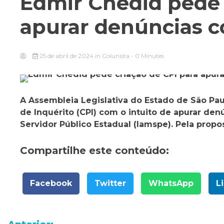
Edmir Chedid pede 
apurar denúncias c
25 de abril de 2024
in
Colunista
- 0 Minutes
A Assembleia Legislativa do Estado de São Pau
de Inquérito (CPI) com o intuito de apurar den
Servidor Público Estadual (Iamspe). Pela prop
Compartilhe este conteúdo:
Facebook
Twitter
WhatsApp
L
Navegação