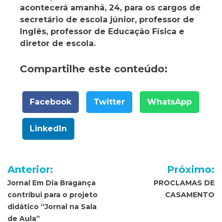
acontecerá amanhã, 24, para os cargos de
secretário de escola júnior, professor de
Inglês, professor de Educação Física e
diretor de escola.
Compartilhe este conteúdo:
Facebook
Twitter
WhatsApp
LinkedIn
Navegação
Anterior:
Próximo:
de
Jornal Em Dia Bragança
PROCLAMAS DE
contribui para o projeto
CASAMENTO
Post
didático “Jornal na Sala
de Aula”