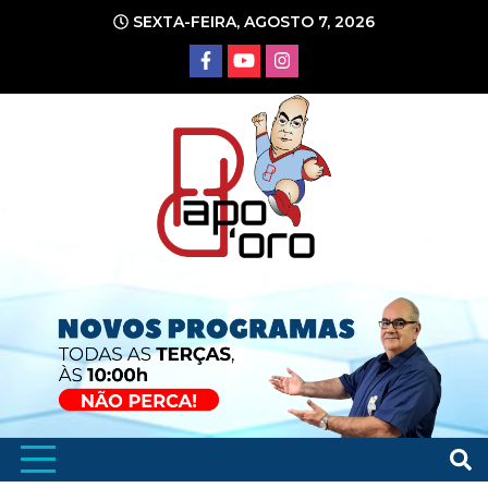
Ir
SEXTA-FEIRA, AGOSTO 7, 2026
para
o
conteúdo
Portal de Notícias