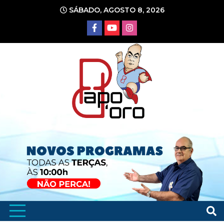
Ir
SÁBADO, AGOSTO 8, 2026
para
o
conteúdo
Portal de Notícias