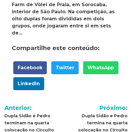
Farm de Vôlei de Praia, em Sorocaba,
interior de São Paulo. Na competição, as
oito duplas foram divididas em dois
grupos, onde jogaram entre si em sets
de…
Compartilhe este conteúdo:
Facebook
Twitter
WhatsApp
LinkedIn
Navegação
Anterior:
Próximo:
de
Dupla Sidão e Pedro
Dupla Sidão e Pedro
terminam na quarta
termina na quarta
Post
colocação no Circuito
colocação no Circuito