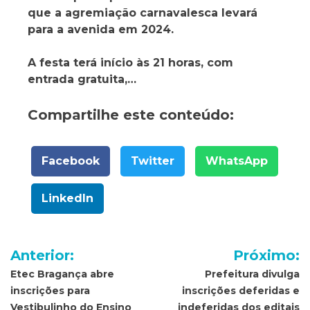
que a agremiação carnavalesca levará
para a avenida em 2024.
A festa terá início às 21 horas, com
entrada gratuita,…
Compartilhe este conteúdo:
Facebook
Twitter
WhatsApp
LinkedIn
Navegação
Anterior:
Próximo:
de
Etec Bragança abre
Prefeitura divulga
inscrições para
inscrições deferidas e
Post
Vestibulinho do Ensino
indeferidas dos editais