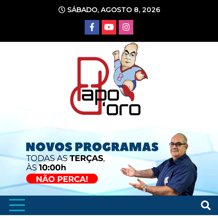
Ir
SÁBADO, AGOSTO 8, 2026
para
o
conteúdo
Portal de Notícias