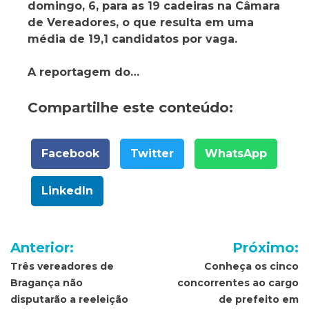
domingo, 6, para as 19 cadeiras na Câmara
de Vereadores, o que resulta em uma
média de 19,1 candidatos por vaga.
A reportagem do…
Compartilhe este conteúdo:
Facebook
Twitter
WhatsApp
LinkedIn
Navegação
Anterior:
Próximo:
de
Três vereadores de
Conheça os cinco
Bragança não
concorrentes ao cargo
Post
disputarão a reeleição
de prefeito em