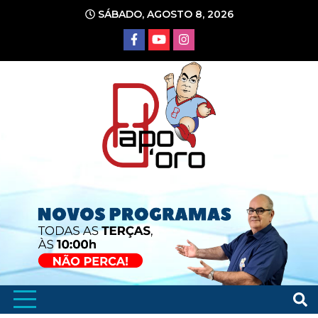
Ir
SÁBADO, AGOSTO 8, 2026
para
o
conteúdo
Portal de Notícias