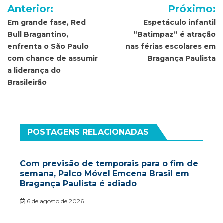
Navegação
Anterior:
Próximo:
de
Em grande fase, Red
Espetáculo infantil
Bull Bragantino,
“Batimpaz” é atração
Post
enfrenta o São Paulo
nas férias escolares em
com chance de assumir
Bragança Paulista
a liderança do
Brasileirão
POSTAGENS RELACIONADAS
Com previsão de temporais para o fim de
semana, Palco Móvel Emcena Brasil em
Bragança Paulista é adiado
6 de agosto de 2026