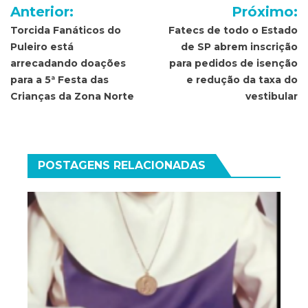
Navegação
Anterior:
Próximo:
de
Torcida Fanáticos do
Fatecs de todo o Estado
Puleiro está
de SP abrem inscrição
Post
arrecadando doações
para pedidos de isenção
para a 5ª Festa das
e redução da taxa do
Crianças da Zona Norte
vestibular
POSTAGENS RELACIONADAS