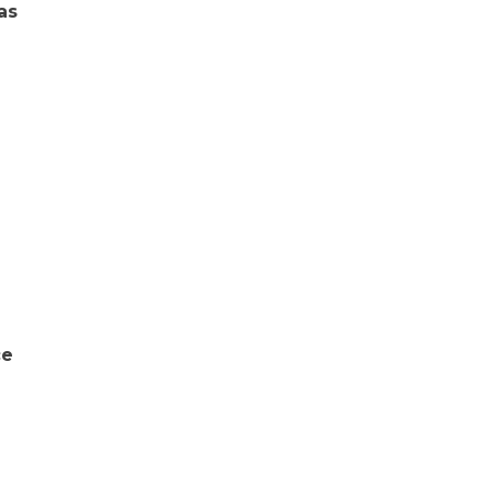
as
ce