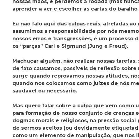
nossas mãos, e perdemos a rodada (mas nunca
aprender a ver e escolher as cartas do baralh
Eu não falo aqui das culpas reais, atreladas ao
assumimos a responsabilidade por nós mesmos
nossos erros e transgressões, é um processo
os “parças” Carl e Sigmund (Jung e Freud).
Machucar alguém, não realizar nossas tarefas
de fato
causamos, passíveis de reflexão sobre
surge quando reprovamos nossas atitudes, nos 
quando nos colocamos como juízes de nós me
saudável ou necessário.
Mas quero falar sobre a culpa que vem como 
para formação de nosso conjunto de crenças e va
dogmas morais e religiosos, na pressão social
de sermos aceitos (ou devidamente etiquetado
como um elemento de manipulação, que nos li