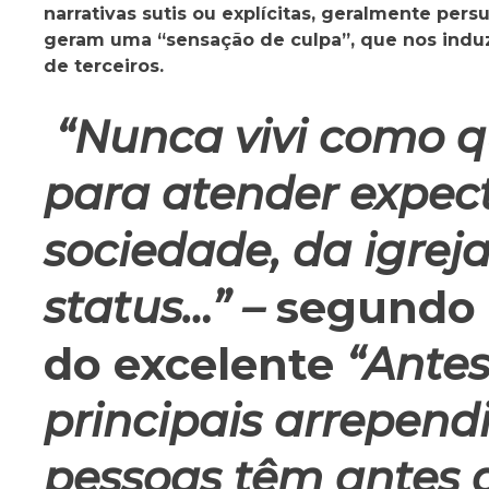
narrativas sutis ou explícitas, geralmente per
geram uma “sensação de culpa”, que nos indu
de terceiros.
“Nunca vivi como qu
para atender expect
sociedade, da igrej
status…” –
segundo 
do excelente
“
Antes
principais arrepen
pessoas têm antes 