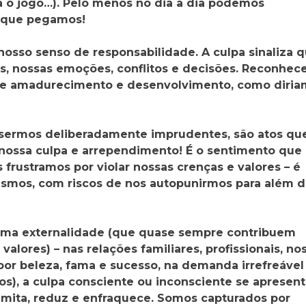
 o jogo…). Pelo menos no dia a dia podemos
o que pegamos!
 nosso senso de responsabilidade. A culpa sinaliza 
, nossas emoções, conflitos e decisões. Reconhec
 de amadurecimento e desenvolvimento, como diria
, sermos deliberadamente imprudentes, são atos qu
 nossa culpa e arrependimento! É o sentimento que
frustramos por violar nossas crenças e valores – é
smos, com riscos de nos autopunirmos para além 
uma externalidade (que quase sempre contribuem
lores) – nas relações familiares, profissionais, no
 por beleza, fama e sucesso, na demanda irrefreável
s), a culpa consciente ou inconsciente se apresent
mita, reduz e enfraquece. Somos capturados por