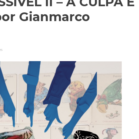
ÍVEL II – A CULPA É
por Gianmarco
es