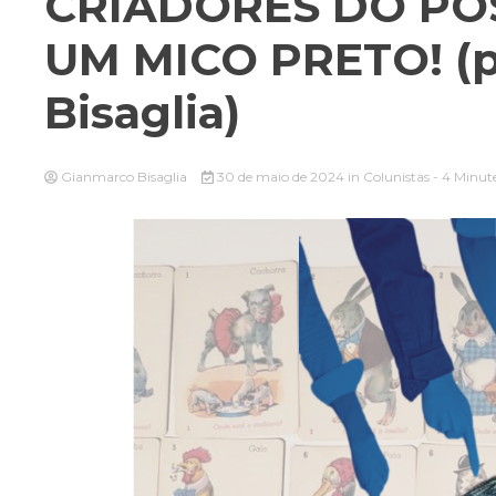
CRIADORES DO POSS
UM MICO PRETO! (
Bisaglia)
Gianmarco Bisaglia
30 de maio de 2024
in
Colunistas
- 4 Minut