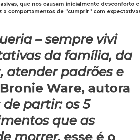
suasivas, que nos causam inicialmente desconforto e
z a comportamentos de “cumprir” com expectativa
eria – sempre vivi
ativas da família, da
a, atender padrões e
Bronie Ware, autora
 de partir: os 5
dimentos que as
de morrer,
esse é o