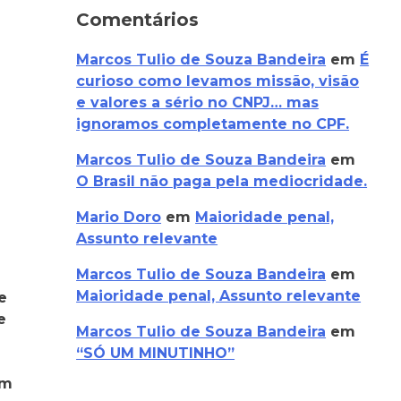
Comentários
Marcos Tulio de Souza Bandeira
em
É
curioso como levamos missão, visão
e valores a sério no CNPJ… mas
ignoramos completamente no CPF.
Marcos Tulio de Souza Bandeira
em
O Brasil não paga pela mediocridade.
Mario Doro
em
Maioridade penal,
Assunto relevante
Marcos Tulio de Souza Bandeira
em
Maioridade penal, Assunto relevante
e
e
Marcos Tulio de Souza Bandeira
em
“SÓ UM MINUTINHO”
em