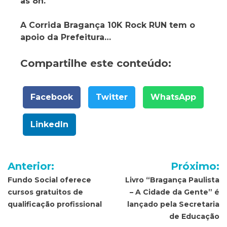
às 8h.
A Corrida Bragança 10K Rock RUN tem o
apoio da Prefeitura…
Compartilhe este conteúdo:
Facebook
Twitter
WhatsApp
LinkedIn
Navegação
Anterior:
Próximo:
de
Fundo Social oferece
Livro “Bragança Paulista
cursos gratuitos de
– A Cidade da Gente” é
Post
qualificação profissional
lançado pela Secretaria
de Educação