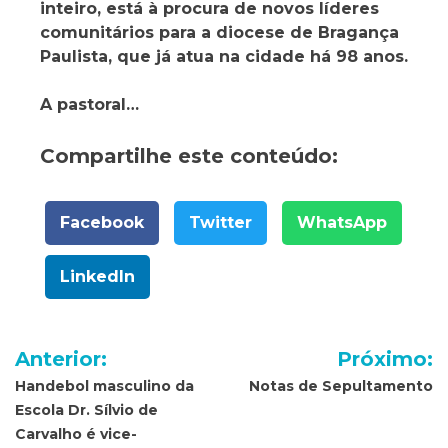
inteiro, está à procura de novos líderes
comunitários para a diocese de Bragança
Paulista, que já atua na cidade há 98 anos.
A pastoral…
Compartilhe este conteúdo:
Facebook
Twitter
WhatsApp
LinkedIn
Navegação
Anterior:
Próximo:
de
Handebol masculino da
Notas de Sepultamento
Escola Dr. Sílvio de
Post
Carvalho é vice-