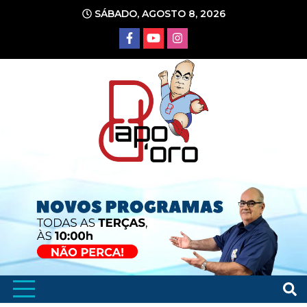
Ir
SÁBADO, AGOSTO 8, 2026
para
o
conteúdo
Portal de Notícias