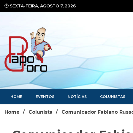
Ir
SEXTA-FEIRA, AGOSTO 7, 2026
para
o
conteúdo
Portal de Notícias
HOME
EVENTOS
NOTÍCIAS
COLUNISTAS
Home
Colunista
Comunicador Fabiano Russo