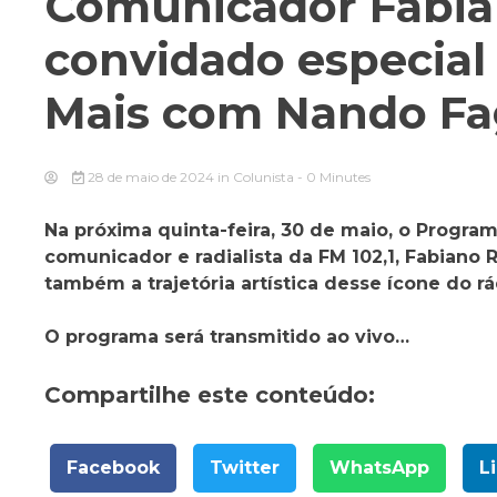
Comunicador Fabia
convidado especia
Mais com Nando F
28 de maio de 2024
in
Colunista
- 0 Minutes
Na próxima quinta-feira, 30 de maio, o Prog
comunicador e radialista da FM 102,1, Fabiano
também a trajetória artística desse ícone do rá
O programa será transmitido ao vivo…
Compartilhe este conteúdo:
Facebook
Twitter
WhatsApp
L