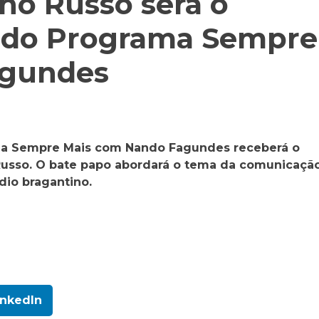
no Russo será o
l do Programa Sempre
agundes
rama Sempre Mais com Nando Fagundes receberá o
 Russo. O bate papo abordará o tema da comunicaçã
dio bragantino.
inkedIn