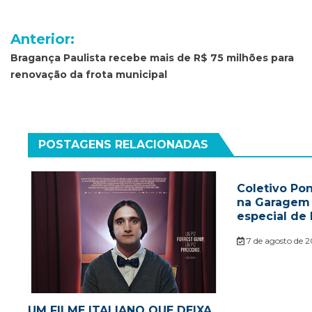
Navegação
Anterior:
de
Bragança Paulista recebe mais de R$ 75 milhões para
renovação da frota municipal
Post
POSTAGENS RELACIONADAS
Coletivo Pon
na Garagem r
especial de 
7 de agosto de 
UM FILME ITALIANO QUE DEIXA