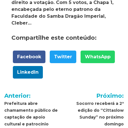
direito a votação. Com 5 votos, a Chapa 1,
encabeçada pelo eterno patrono da
Faculdade do Samba Dragão Imperial,
Cleber…
Compartilhe este conteúdo:
Facebook
Twitter
WhatsApp
LinkedIn
Navegação
Anterior:
Próximo:
de
Prefeitura abre
Socorro receberá a 2ª
chamamento público de
edição do “Cittaslow
Post
captação de apoio
Sunday” no próximo
cultural e patrocínio
domingo