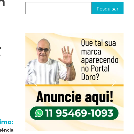
m
Pesquisar
a
b
imo:
gência