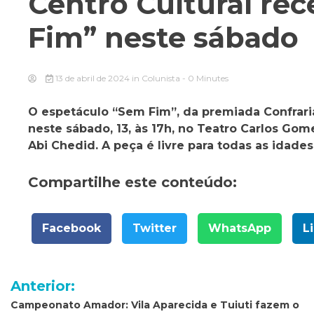
Centro Cultural re
Fim” neste sábado
13 de abril de 2024
in
Colunista
- 0 Minutes
O espetáculo “Sem Fim”, da premiada Confrari
neste sábado, 13, às 17h, no Teatro Carlos Gome
Abi Chedid. A peça é livre para todas as idade
Compartilhe este conteúdo:
Facebook
Twitter
WhatsApp
L
Navegação
Anterior:
de
Campeonato Amador: Vila Aparecida e Tuiuti fazem o