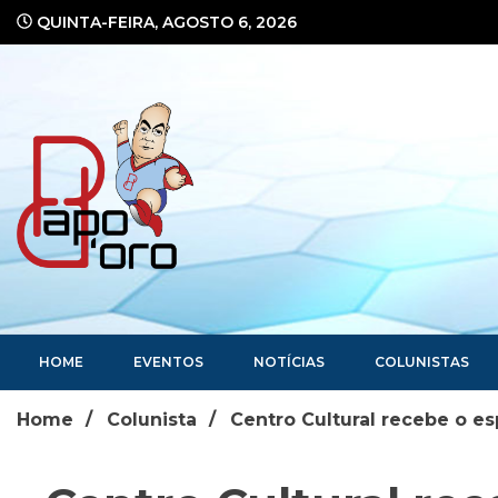
Ir
QUINTA-FEIRA, AGOSTO 6, 2026
para
o
conteúdo
Portal de Notícias
HOME
EVENTOS
NOTÍCIAS
COLUNISTAS
Home
Colunista
Centro Cultural recebe o e