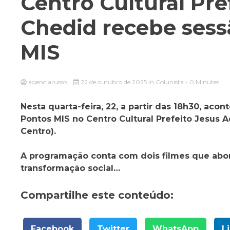
Centro Cultural Pre
Chedid recebe sess
MIS
agenciarusso
22 de outubro de 2025
in
Colunista
- 0 Minutes
Nesta quarta-feira, 22, a partir das 18h30, a
Pontos MIS no Centro Cultural Prefeito Jesus A
Centro).
A programação conta com dois filmes que abor
transformação social…
Compartilhe este conteúdo:
Facebook
Twitter
WhatsApp
L