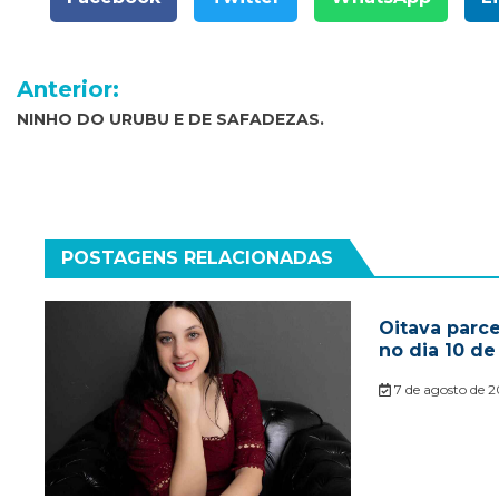
Navegação
Anterior:
de
NINHO DO URUBU E DE SAFADEZAS.
Post
POSTAGENS RELACIONADAS
Oitava parc
no dia 10 de
7 de agosto de 