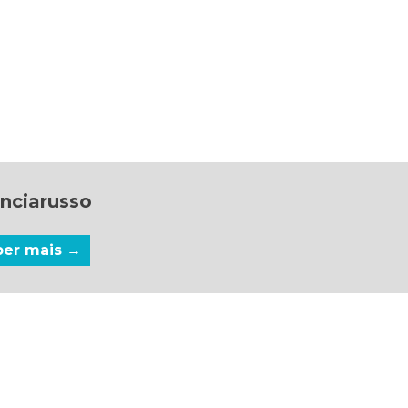
nciarusso
ber mais →