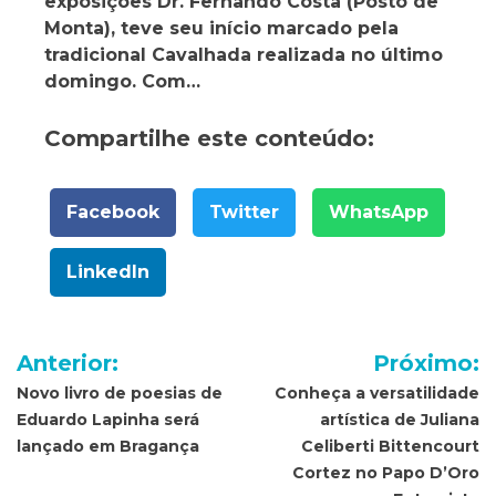
exposições Dr. Fernando Costa (Posto de
Monta), teve seu início marcado pela
tradicional Cavalhada realizada no último
domingo. Com…
Compartilhe este conteúdo:
Facebook
Twitter
WhatsApp
LinkedIn
Navegação
Anterior:
Próximo:
de
Novo livro de poesias de
Conheça a versatilidade
Eduardo Lapinha será
artística de Juliana
Post
lançado em Bragança
Celiberti Bittencourt
Cortez no Papo D’Oro