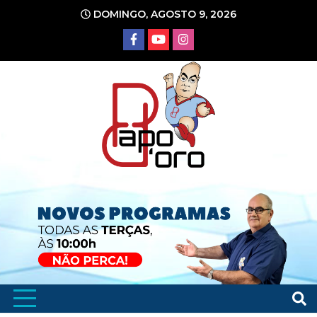
Ir
DOMINGO, AGOSTO 9, 2026
para
o
conteúdo
Portal de Notícias