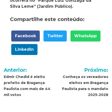
ocorrerá no “Parque Luiz Gonzaga da
Silva Leme” (Jardim Público).
Compartilhe este conteúdo:
Facebook
Twitter
WhatsApp
LinkedIn
Navegação
Anterior:
Próximo:
de
Edmir Chedid é eleito
Conheça os vereadores
prefeito de Bragança
eleitos em Bragança
Post
Paulista com mais de 44
Paulista para o mandato
mil votos
2025-2028