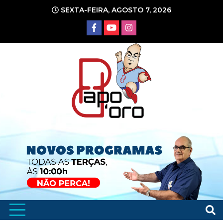
Ir
SEXTA-FEIRA, AGOSTO 7, 2026
para
o
conteúdo
Portal de Notícias