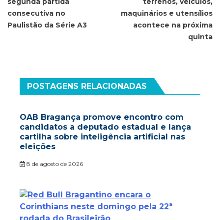
segunda partida
terrenos, veículos,
Post
consecutiva no
maquinários e utensílios
Paulistão da Série A3
acontece na próxima
quinta
POSTAGENS RELACIONADAS
OAB Bragança promove encontro com
candidatos a deputado estadual e lança
cartilha sobre inteligência artificial nas
eleições
8 de agosto de 2026