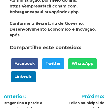
Administração, por meio do link:
https://empresafacil.conam.com.
br/bragancapaulista.sp/index.php.
Conforme a Secretaria de Governo,
Desenvolvimento Econômico e Inovação,
após…
Compartilhe este conteúdo:
Facebook
Twitter
WhatsApp
LinkedIn
Navegação
Anterior:
Próximo:
de
Bragantino II perde a
Leilão municipal de