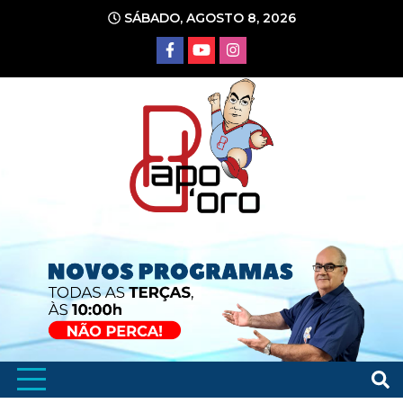
Ir
SÁBADO, AGOSTO 8, 2026
para
o
conteúdo
Portal de Notícias