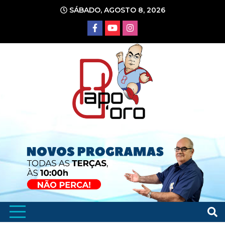
Ir
SÁBADO, AGOSTO 8, 2026
para
o
conteúdo
Portal de Notícias