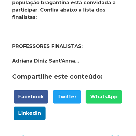
população bragantina está convidada a
participar. Confira abaixo a lista dos
finalistas:
PROFESSORES FINALISTAS:
Adriana Diniz Sant’Anna…
Compartilhe este conteúdo:
Facebook
Twitter
WhatsApp
LinkedIn
Navegação