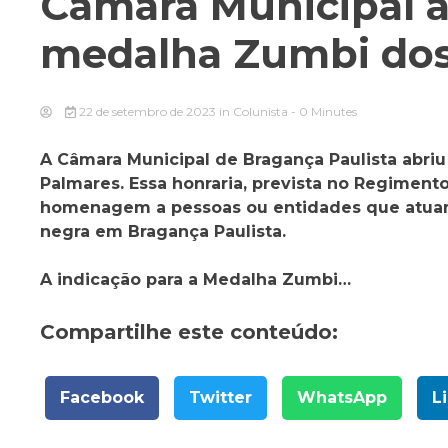
Câmara Municipal a
medalha Zumbi dos
22 de setembro de 2023
in
Colunista
- 0 Minutes
A Câmara Municipal de Bragança Paulista abri
Palmares. Essa honraria, prevista no Regiment
homenagem a pessoas ou entidades que atua
negra em Bragança Paulista.
A indicação para a Medalha Zumbi…
Compartilhe este conteúdo:
Facebook
Twitter
WhatsApp
L