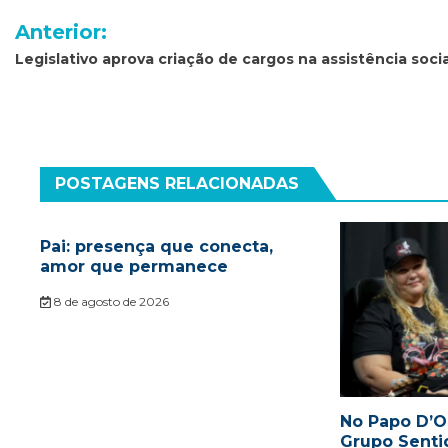
Navegação
Anterior:
de
Legislativo aprova criação de cargos na assistência socia
Post
POSTAGENS RELACIONADAS
Pai: presença que conecta,
amor que permanece
8 de agosto de 2026
No Papo D’Or
Grupo Sent