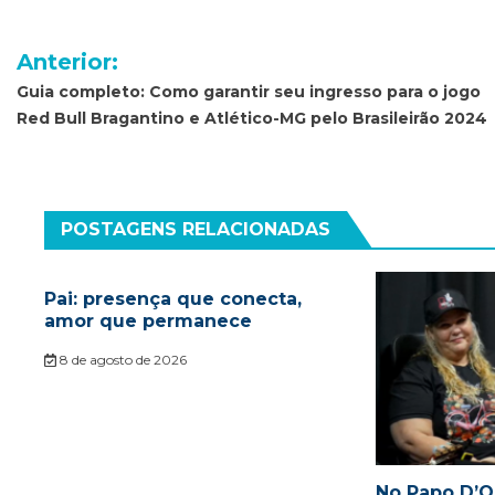
Navegação
Anterior:
de
Guia completo: Como garantir seu ingresso para o jogo
Red Bull Bragantino e Atlético-MG pelo Brasileirão 2024
Post
POSTAGENS RELACIONADAS
Pai: presença que conecta,
amor que permanece
8 de agosto de 2026
No Papo D’Or