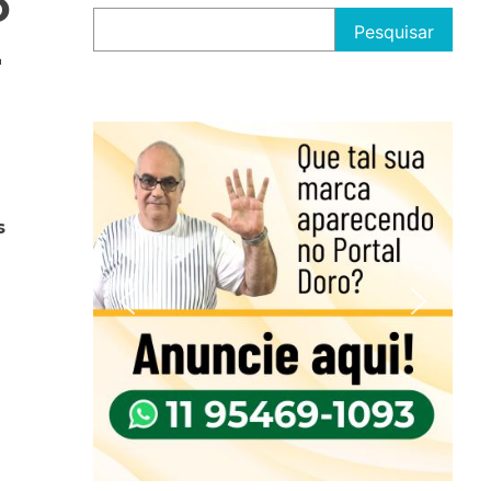
o
Pesquisar
-
s