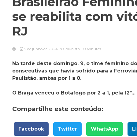
Brasileirão Feminin
se reabilita com vi
RJ
9 de junho de 2024
in
Colunista
- 0 Minutes
Na tarde deste domingo, 9, o time feminino do
consecutivas que havia sofrido para a Ferroviá
Paulistão, ambas por 1 a 0.
O Braga venceu o Botafogo por 2 a 1, pela 12ª…
Compartilhe este conteúdo:
Facebook
Twitter
WhatsApp
L