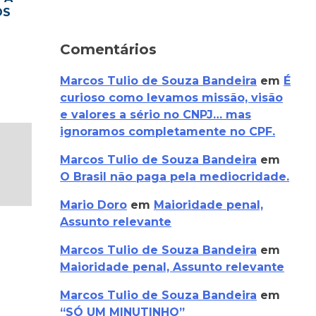
OS
Comentários
Marcos Tulio de Souza Bandeira
em
É
curioso como levamos missão, visão
e valores a sério no CNPJ… mas
ignoramos completamente no CPF.
Marcos Tulio de Souza Bandeira
em
O Brasil não paga pela mediocridade.
Mario Doro
em
Maioridade penal,
Assunto relevante
Marcos Tulio de Souza Bandeira
em
Maioridade penal, Assunto relevante
Marcos Tulio de Souza Bandeira
em
“SÓ UM MINUTINHO”