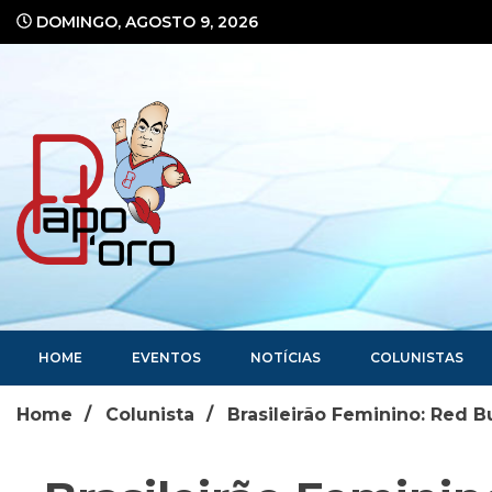
Ir
DOMINGO, AGOSTO 9, 2026
para
o
conteúdo
Portal de Notícias
HOME
EVENTOS
NOTÍCIAS
COLUNISTAS
Home
Colunista
Brasileirão Feminino: Red B