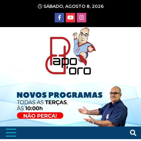
Ir
SÁBADO, AGOSTO 8, 2026
para
o
conteúdo
Portal de Notícias