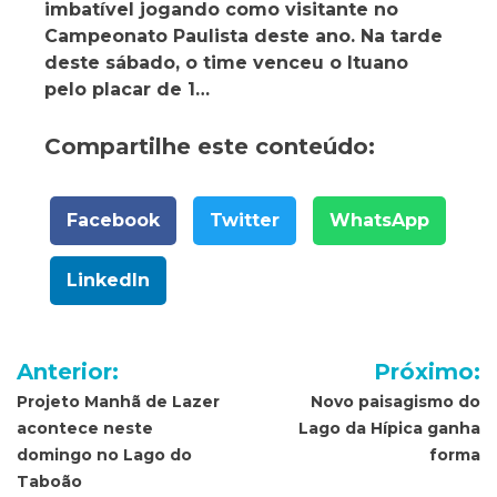
imbatível jogando como visitante no
Campeonato Paulista deste ano. Na tarde
deste sábado, o time venceu o Ituano
pelo placar de 1…
Compartilhe este conteúdo:
Facebook
Twitter
WhatsApp
LinkedIn
Navegação
Anterior:
Próximo:
de
Projeto Manhã de Lazer
Novo paisagismo do
acontece neste
Lago da Hípica ganha
Post
domingo no Lago do
forma
Taboão