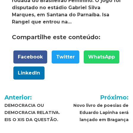
rodada do Brasileirão Feminino. O jogo foi
disputado no estádio Gabriel Silva
Marques, em Santana do Parnaíba. Isa
Rangel que entrou na…
Compartilhe este conteúdo:
Facebook
Twitter
WhatsApp
LinkedIn
Navegação
Anterior:
Próximo:
de
DEMOCRACIA OU
Novo livro de poesias de
DEMOCRACIA RELATIVA.
Eduardo Lapinha será
Post
EIS O XIS DA QUESTÃO.
lançado em Bragança