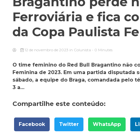
Bragantino perde no
Ferroviária e fica 
da Copa Paulista F
12 de novembro de 2023
in
Colunista
- 0 Minutes
O time feminino do Red Bull Bragantino não co
Feminina de 2023. Em uma partida disputada so
sábado, a equipe do Braga, comandada pelo té
3 a…
Compartilhe este conteúdo:
Facebook
Twitter
WhatsApp
L