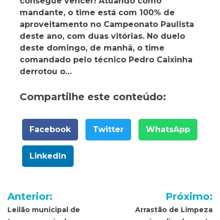
consegue vencer! Atuando como
mandante, o time está com 100% de
aproveitamento no Campeonato Paulista
deste ano, com duas vitórias. No duelo
deste domingo, de manhã, o time
comandado pelo técnico Pedro Caixinha
derrotou o…
Compartilhe este conteúdo:
Facebook
Twitter
WhatsApp
LinkedIn
Navegação
Anterior:
Próximo:
de
Leilão municipal de
Arrastão de Limpeza