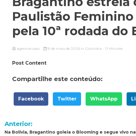
Bragantino estrei
Paulistão Feminino
pela 10ª rodada do B
agenciarusso
8 de maio de 2026
in
Colunista
- 0 Minutes
Post Content
Compartilhe este conteúdo:
Facebook
Twitter
WhatsApp
L
Navegação
Anterior:
de
Na Bolívia, Bragantino goleia o Blooming e segue vivo na