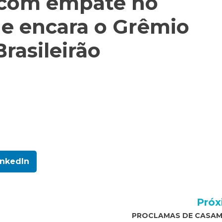
a com empate no
 e encara o Grêmio
rasileirão
inkedIn
Próx
PROCLAMAS DE CASA