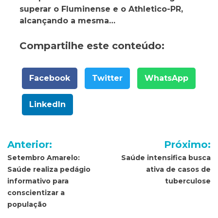
superar o Fluminense e o Athletico-PR,
alcançando a mesma…
Compartilhe este conteúdo:
Facebook
Twitter
WhatsApp
LinkedIn
Navegação
Anterior:
Próximo:
de
Setembro Amarelo:
Saúde intensifica busca
Saúde realiza pedágio
ativa de casos de
Post
informativo para
tuberculose
conscientizar a
população