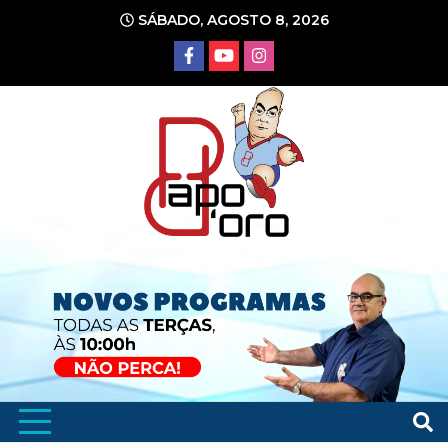
Ir
SÁBADO, AGOSTO 8, 2026
para
o
conteúdo
Portal de Notícias