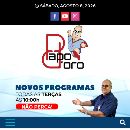
Ir
SÁBADO, AGOSTO 8, 2026
para
o
conteúdo
Portal de Notícias