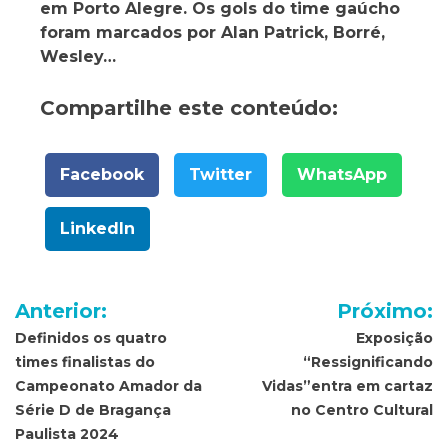
em Porto Alegre. Os gols do time gaúcho
foram marcados por Alan Patrick, Borré,
Wesley…
Compartilhe este conteúdo:
Facebook
Twitter
WhatsApp
LinkedIn
Navegação
Anterior:
Próximo:
de
Definidos os quatro
Exposição
times finalistas do
“Ressignificando
Post
Campeonato Amador da
Vidas”entra em cartaz
Série D de Bragança
no Centro Cultural
Paulista 2024