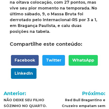
na oitava colocação, com 27 pontos, mas
vive seu pior momento na temporada. No
último sábado, 9, o Massa Bruta foi
derrotado pelo Internacional-RS por 3 a 1,
em Bragança Paulista, e caiu duas
posições na tabela.
Compartilhe este conteúdo:
Facebook
Twitter
WhatsApp
LinkedIn
Navegação
Anterior:
Próximo:
de
NÃO DEIXE SEU FILHO
Red Bull Bragantino e
SÓZINHO NO QUARTO.
Cruzeiro empatam sem