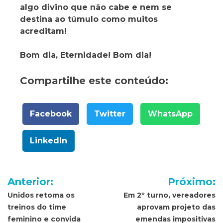
algo divino que não cabe e nem se
destina ao túmulo como muitos
acreditam!
Bom dia, Eternidade! Bom dia!
Compartilhe este conteúdo:
Facebook
Twitter
WhatsApp
LinkedIn
Navegação
Anterior:
Próximo:
de
Unidos retoma os
Em 2º turno, vereadores
treinos do time
aprovam projeto das
Post
feminino e convida
emendas impositivas