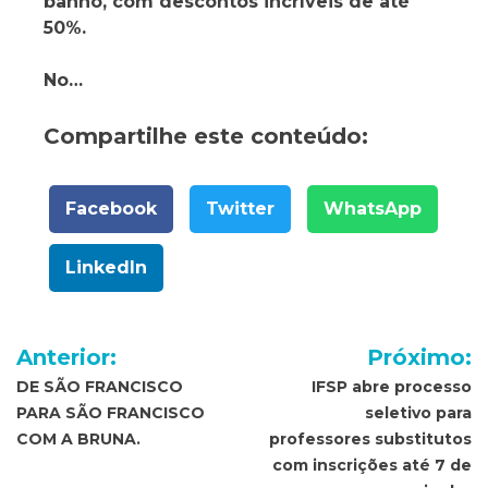
banho, com descontos incríveis de até
50%.
No…
Compartilhe este conteúdo:
Facebook
Twitter
WhatsApp
LinkedIn
Navegação
Anterior:
Próximo:
de
DE SÃO FRANCISCO
IFSP abre processo
PARA SÃO FRANCISCO
seletivo para
Post
COM A BRUNA.
professores substitutos
com inscrições até 7 de