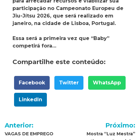
para arrecadar recursos e viabilizar sua
participação no Campeonato Europeu de
Jiu-Jítsu 2026, que será realizado em
janeiro, na cidade de Lisboa, Portugal.
Essa será a primeira vez que “Baby”
competirá fora…
Compartilhe este conteúdo:
Facebook
Twitter
WhatsApp
LinkedIn
Navegação
Anterior:
Próximo:
de
VAGAS DE EMPREGO
Mostra “Luz Mestra”