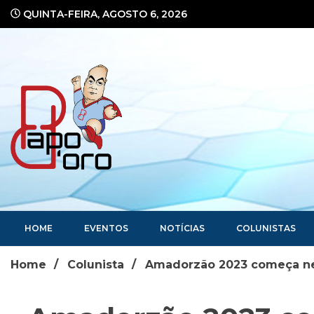
Ir
QUINTA-FEIRA, AGOSTO 6, 2026
para
o
conteúdo
Portal de Notícias
HOME
EVENTOS
NOTÍCIAS
COLUNISTAS
Home
Colunista
Amadorzão 2023 começa nes