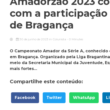
Amadorzão 2023 co
com a participação 
de Bragança
30 de junho de 2023
in
Colunista
- 0 Minutes
O Campeonato Amador da Série A, conhecido co
em Bragança. Organizado pela Liga Bragantina 
meio da Secretaria Municipal da Juventude, Es
mais fortes…
Compartilhe este conteúdo:
Facebook
Twitter
WhatsApp
L