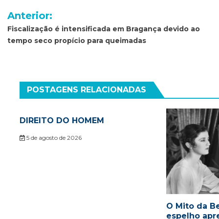
Navegação
Anterior:
de
Fiscalização é intensificada em Bragança devido ao
tempo seco propício para queimadas
Post
POSTAGENS RELACIONADAS
DIREITO DO HOMEM
5 de agosto de 2026
O Mito da Be
espelho apr