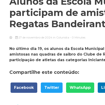
Alunos da Escola Mu
participam de amis
Regatas Bandeiran
27 de novembro de 2024
in
Colunista
- 0 Minutes
No último dia 19, os alunos da Escola Municipa
amistosas nas quadras de saibro do Clube de 
participação de atletas das categorias Iniciante
Compartilhe este conteúdo:
Facebook
Twitter
WhatsApp
L
Navegação