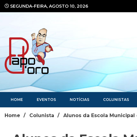
Ir
SEGUNDA-FEIRA, AGOSTO 10, 2026
para
o
conteúdo
Portal de Notícias
HOME
EVENTOS
NOTÍCIAS
COLUNISTAS
Home
Colunista
Alunos da Escola Municipal