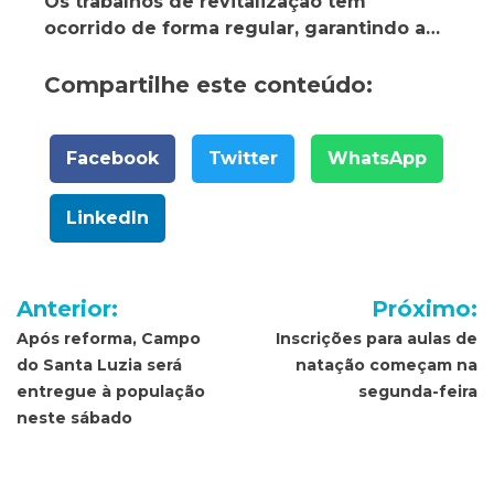
Os trabalhos de revitalização têm
ocorrido de forma regular, garantindo a…
Compartilhe este conteúdo:
Facebook
Twitter
WhatsApp
LinkedIn
Navegação
Anterior:
Próximo:
de
Após reforma, Campo
Inscrições para aulas de
do Santa Luzia será
natação começam na
Post
entregue à população
segunda-feira
neste sábado