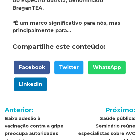
do Espectro Autista, denominado
BraganTEA.
“É um marco significativo para nós, mas
principalmente para…
Compartilhe este conteúdo:
Facebook
Twitter
WhatsApp
LinkedIn
Navegação
Anterior:
Próximo:
de
Baixa adesão à
Saúde pública:
vacinação contra a gripe
Seminário reúne
Post
preocupa autoridades
especialistas sobre AVC