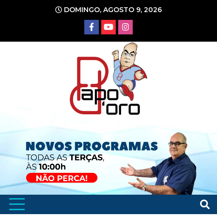
Ir
DOMINGO, AGOSTO 9, 2026
para
o
conteúdo
Portal de Notícias