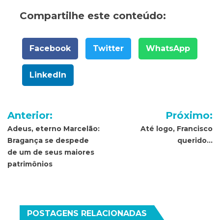
Compartilhe este conteúdo:
Facebook
Twitter
WhatsApp
LinkedIn
Navegação
Anterior:
Próximo:
de
Adeus, eterno Marcelão:
Até logo, Francisco
Bragança se despede
querido…
Post
de um de seus maiores
patrimônios
POSTAGENS RELACIONADAS