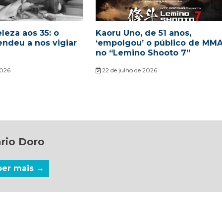
leza aos 35: o
Kaoru Uno, de 51 anos,
endeu a nos vigiar
‘empolgou’ o público de MM
no “Lemino Shooto 7”
2026
22 de julho de 2026
rio Doro
ber mais →