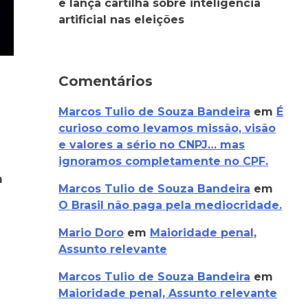
e lança cartilha sobre inteligência
artificial nas eleições
Comentários
Marcos Tulio de Souza Bandeira
em
É
curioso como levamos missão, visão
e valores a sério no CNPJ… mas
ignoramos completamente no CPF.
m
Marcos Tulio de Souza Bandeira
em
O Brasil não paga pela mediocridade.
Mario Doro
em
Maioridade penal,
Assunto relevante
Marcos Tulio de Souza Bandeira
em
Maioridade penal, Assunto relevante