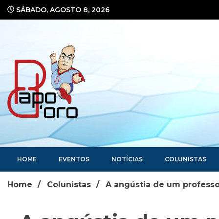
Ir
SÁBADO, AGOSTO 8, 2026
para
o
conteúdo
Portal de Notícias
HOME
EVENTOS
NOTÍCIAS
COLUNISTAS
Home
Colunistas
A angústia de um professo