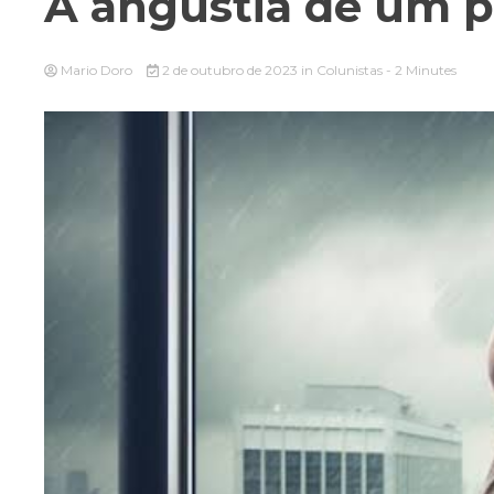
A angústia de um pr
Mario Doro
2 de outubro de 2023
in
Colunistas
- 2 Minutes