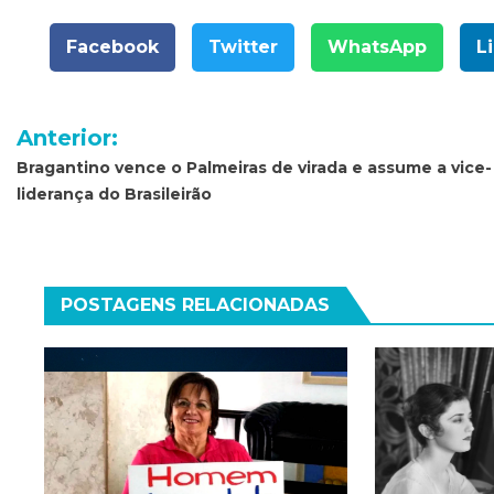
Facebook
Twitter
WhatsApp
L
Navegação
Anterior:
de
Bragantino vence o Palmeiras de virada e assume a vice-
liderança do Brasileirão
Post
POSTAGENS RELACIONADAS