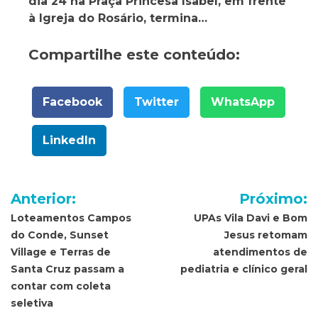
dia 24 na Praça Princesa Isabel, em frente
à Igreja do Rosário, termina…
Compartilhe este conteúdo:
Facebook
Twitter
WhatsApp
LinkedIn
Navegação
Anterior:
Próximo:
de
Loteamentos Campos
UPAs Vila Davi e Bom
do Conde, Sunset
Jesus retomam
Post
Village e Terras de
atendimentos de
Santa Cruz passam a
pediatria e clínico geral
contar com coleta
seletiva