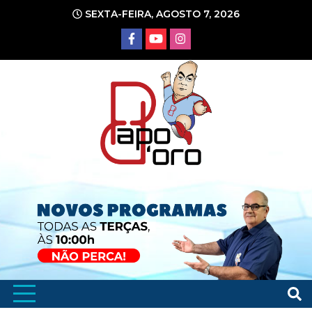
Ir
SEXTA-FEIRA, AGOSTO 7, 2026
para
o
conteúdo
Portal de Notícias